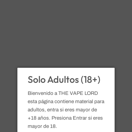
Solo Adultos (18+)
Bienvenido a THE VAPE LORD
esta página contiene material para
Voopoo
adultos, entra si eres mayor de
VOOPOO PnP-VM5 coil 0.2
+18 años. Presiona Entrar si eres
mayor de 18.
ohms 1PZ