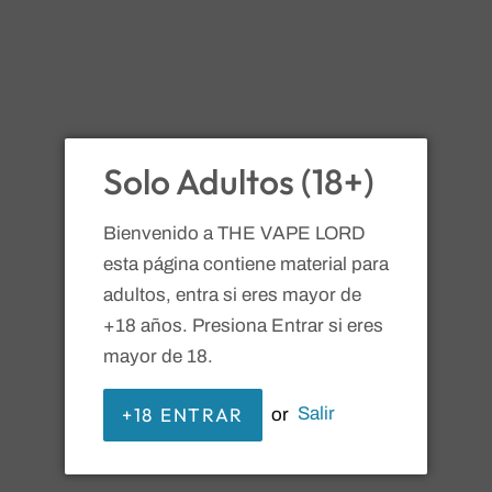
Solo Adultos (18+)
Bienvenido a THE VAPE LORD
esta página contiene material para
The Vape Lord
adultos, entra si eres mayor de
SMOK RMP POD & COIL Kit
+18 años. Presiona Entrar si eres
mayor de 18.
RPM4 0.4 y 0.3 ohms
+18 ENTRAR
or
Salir
Precio
Precio
$ 424.00
habitual
de
Impuesto incluido. Los
gastos de envío
se calculan en la
oferta